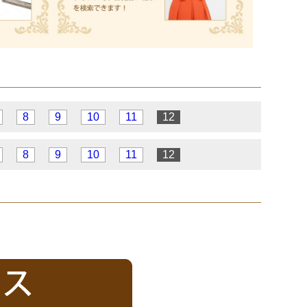
8
9
10
11
12
8
9
10
11
12