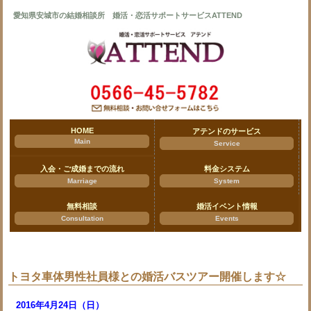
愛知県安城市の結婚相談所 婚活・恋活サポートサービスATTEND
HOME
アテンドのサービス
Main
Service
入会・ご成婚までの流れ
料金システム
Marriage
System
無料相談
婚活イベント情報
Consultation
Events
トヨタ車体男性社員様との婚活バスツアー開催します☆
2016年4月24日（日）